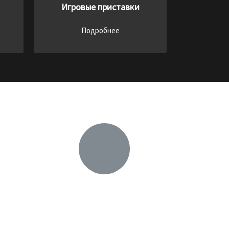
Игровые приставки
Подробнее
Заберём технику сами
ю и
ВОЗМОЖЕН ВЫЕЗД по
купа
предварительной договорённости