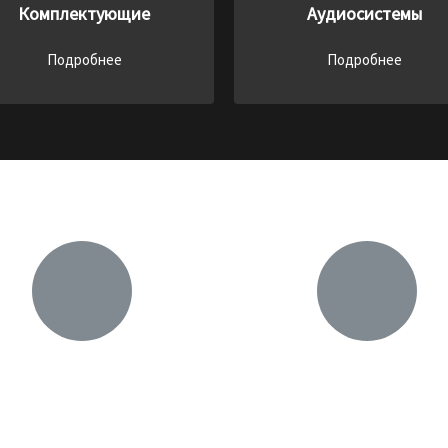
Комплектующие
Аудиосистемы
Подробнее
Подробнее
тва
ыгодный обмен (trade in)
Перенос данных
УЧИТЕ СКИДКУ в
магазине
СКОПИРУЕМ информаци
PowerCom
отдадим её Вам. После вы