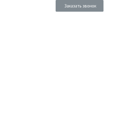
люхера 31
Заказать звонок
+7 (383) 375 03 50