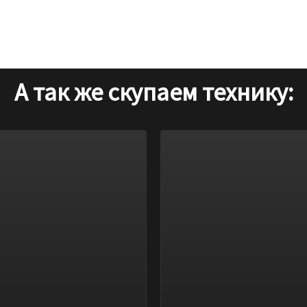
обится документ удостоверяющий личность, для Вас можем пр
А так же скупаем технику: