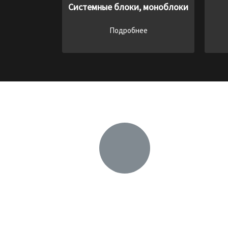
Системные блоки, моноблоки
Подробнее
Выгодные преимущес
Удобное место встречи
В
Метро пл. Маркса, ул. Блюхера 31
ПОЛ