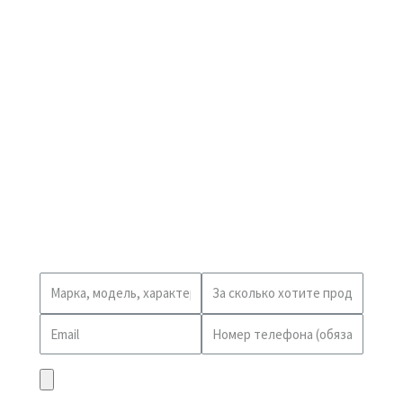
Мониторов
С возможностью
выезда
Заплатим
до 80%
от цены нового
Получите расчёт стоимости
Вы можете загрузить фото
вашей техники